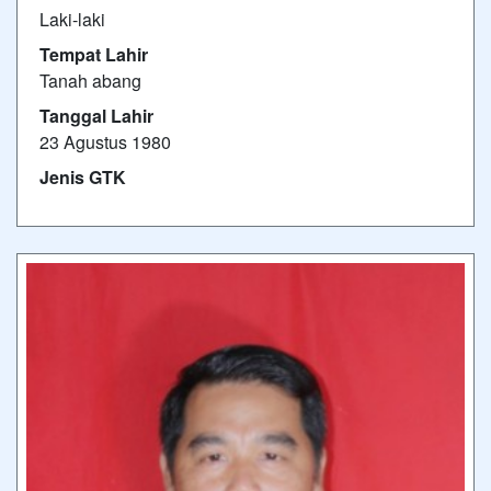
Laki-laki
Tempat Lahir
Tanah abang
Tanggal Lahir
23 Agustus 1980
Jenis GTK