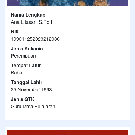
Nama Lengkap
Ana Litasari, S.Pd.I
NIK
199311252023212036
Jenis Kelamin
Perempuan
Tempat Lahir
Babat
Tanggal Lahir
25 November 1993
Jenis GTK
Guru Mata Pelajaran