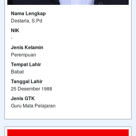
Nama Lengkap
Destaria, S.Pd
NIK
-
Jenis Kelamin
Perempuan
Tempat Lahir
Babat
Tanggal Lahir
25 Desember 1988
Jenis GTK
Guru Mata Pelajaran