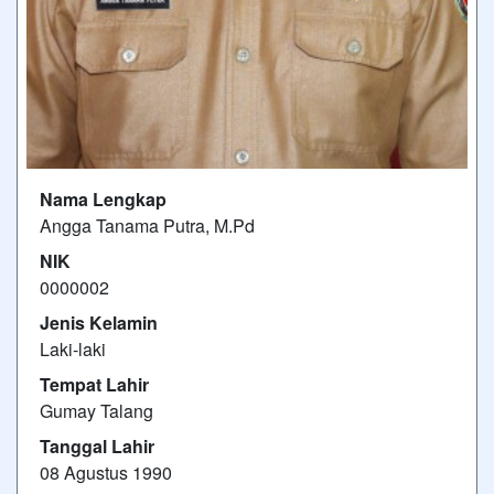
Nama Lengkap
Angga Tanama Putra, M.Pd
NIK
0000002
Jenis Kelamin
Laki-laki
Tempat Lahir
Gumay Talang
Tanggal Lahir
08 Agustus 1990