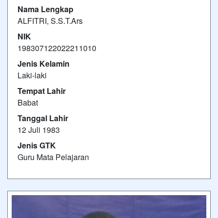
Nama Lengkap
ALFITRI, S.S.T.Ars
NIK
198307122022211010
Jenis Kelamin
Laki-laki
Tempat Lahir
Babat
Tanggal Lahir
12 Juli 1983
Jenis GTK
Guru Mata Pelajaran