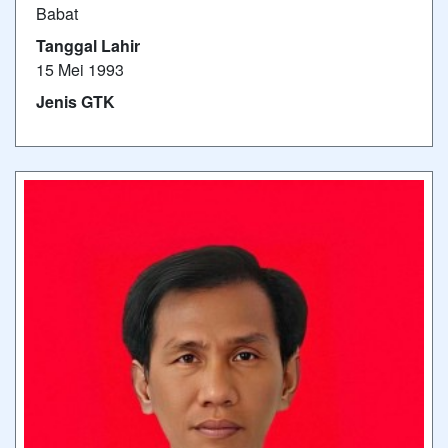
Babat
Tanggal Lahir
15 Mei 1993
Jenis GTK