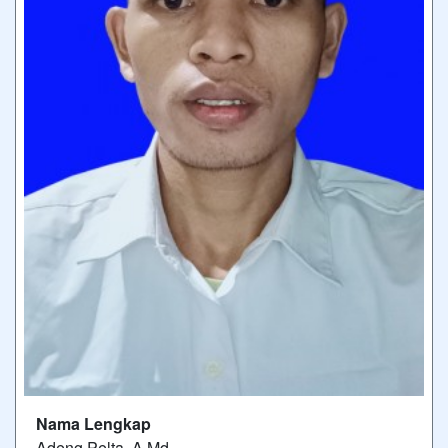
Nama Lengkap
Adeng Pelta, A.Md