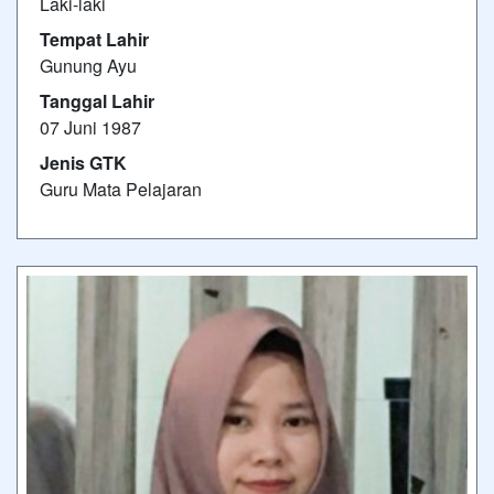
Laki-laki
Tempat Lahir
Gunung Ayu
Tanggal Lahir
07 Juni 1987
Jenis GTK
Guru Mata Pelajaran