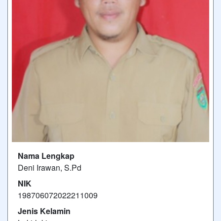
Nama Lengkap
Deni Irawan, S.Pd
NIK
198706072022211009
Jenis Kelamin