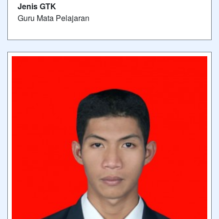
Jenis GTK
Guru Mata Pelajaran