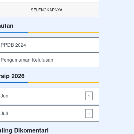
SELENGKAPNYA
autan
PPDB 2024
Pengumuman Kelulusan
rsip 2026
Juni
1
Juli
1
aling Dikomentari