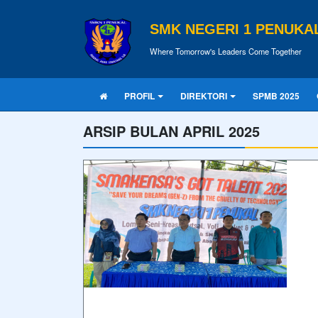
SMK NEGERI 1 PENUKA
Where Tomorrow's Leaders Come Together
PROFIL
DIREKTORI
SPMB 2025
ARSIP BULAN APRIL 2025